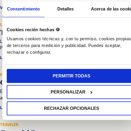
Ver en Fortnum & Mason
Consentimiento
Detalles
Acerca de las cook
LA VOZ DE GALICIA
Tapas Picadillo
Cookies recién hechas 🍪
Usamos cookies técnicas y, con tu permiso, cookies propias
La Voz de Galicia recogió el triunfo de Taberna Triay en el
de terceros para medición y publicidad. Puedes aceptar,
Picadillo con su Buñuelo a la vista.
rechazar o configurar.
Leer en La Voz
EL IDEAL GALLEGO
PERMITIR TODAS
Caviar en Fortnum
El Ideal Gallego recogió una selección de Fortnum & Maso
PERSONALIZAR
acompañaba la lata Bonilla con caviar.
Leer en El Ideal
RECHAZAR OPCIONALES
TRAVELER